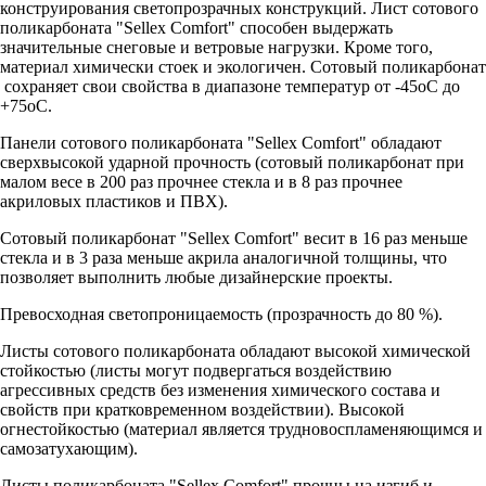
конструирования светопрозрачных конструкций. Лист сотового
поликарбоната "Sellex Comfort" способен выдержать
значительные снеговые и ветровые нагрузки. Кроме того,
материал химически стоек и экологичен. Сотовый поликарбонат
сохраняет свои свойства в диапазоне температур от -45оС до
+75оС.
Панели сотового поликарбоната "Sellex Comfort" обладают
сверхвысокой ударной прочность (сотовый поликарбонат при
малом весе в 200 раз прочнее стекла и в 8 раз прочнее
акриловых пластиков и ПВХ).
Сотовый поликарбонат "Sellex Comfort" весит в 16 раз меньше
стекла и в 3 раза меньше акрила аналогичной толщины, что
позволяет выполнить любые дизайнерские проекты.
Превосходная светопроницаемость (прозрачность до 80 %).
Листы сотового поликарбоната обладают высокой химической
стойкостью (листы могут подвергаться воздействию
агрессивных средств без изменения химического состава и
свойств при кратковременном воздействии). Высокой
огнестойкостью (материал является трудновоспламеняющимся и
самозатухающим).
Листы поликарбоната "Sellex Comfort" прочны на изгиб и