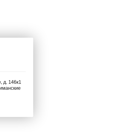
, д. 146к1
симанские