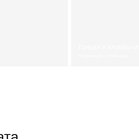
Грядки и клумбы и
Надежные и стильные
Смотреть видеоролик
ата