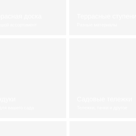
ррасная доска
Террасные ступен
шой ассортимент
Разные материалы
ерейти к списку услуг
Рассчитать смету
ндуки
Садовые тележки
для вашего сада
Тележки, тачки и другое
мотреть видеоролик
Смотреть видеоролик