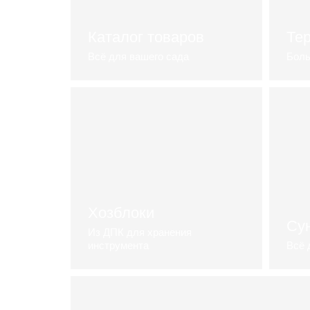
Каталог товаров
Те
Всё для вашего сада
Боль
Познакомиться поближе
П
Хозблоки
Су
Из ДПК для хранения
инструмента
Всё 
Посмотреть портфолио
С