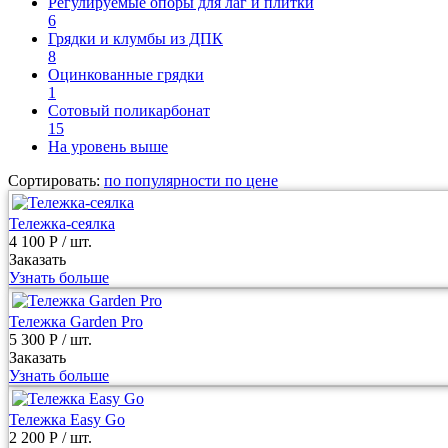
Регулируемые опоры для лаг и плитки
6
Грядки и клумбы из ДПК
8
Оцинкованные грядки
1
Сотовый поликарбонат
15
На уровень выше
Сортировать:
по популярности
по цене
Тележка-сеялка
4 100 Р
/ шт.
Заказать
Узнать больше
Тележка Garden Pro
5 300 Р
/ шт.
Заказать
Узнать больше
Тележка Easy Go
2 200 Р
/ шт.