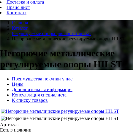
Доставка и оплата
Прайс-лист
Контакты
Главная
Каталог
Регулируемые опоры для лаг и плитки
Негорючие металлические регулируемые опоры HILST
Негорючие металлические
регулируемые опоры HILST
Преимущества покупки у нас
Цены
Дополнительная информация
Консультация специалиста
К списку товаров
Артикул:
Есть в наличии