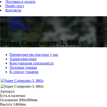
Доставка и оплата
Прайс-лист
Контакты
Главная
Каталог
Компостеры
Super Composter-3, 880л
Super Composter-3, 880л
Преимущества покупки у нас
Характеристики
Консультация специалиста
Похожие товары
К списку товаров
Артикул:
Есть в наличии
Основание 890x890мм.
Высота 1460мм.