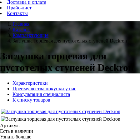
Доставка и оплата
Прайс-лист
Контакты
Главная
Каталог
Комплектующие
Заглушка торцевая для пустотелых ступеней Deckron
Заглушка торцевая для
пустотелых ступеней Deckron
Характеристики
Преимущества покупки у нас
Консультация специалиста
К списку товаров
Артикул:
Есть в наличии
Узнать больше