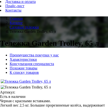
Доставка и оплата
Прайс-лист
Контакты
Главная
Каталог
Садовые тележки
Тележка Garden Trolley, 65 л
Тележка Garden Trolley, 65 л
Преимущества покупки у нас
Характеристики
Консультация специалиста
Похожие товары
К списку товаров
Артикул:
Есть в наличии
Черная с красными вставками.
Легкий вес 2,5 кг. Большие прорезиненые колёса, выдерживает